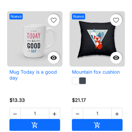
Nuevo
Nuevo
favorite_border
favorite_border


Mug Today is a good
Mountain fox cushion
day
$13.33
$21.17




Añadir al carrito
Añadir al carri

