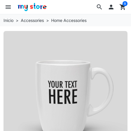
0
menu
search

shopping_cart
Inicio
Accessories
Home Accessories