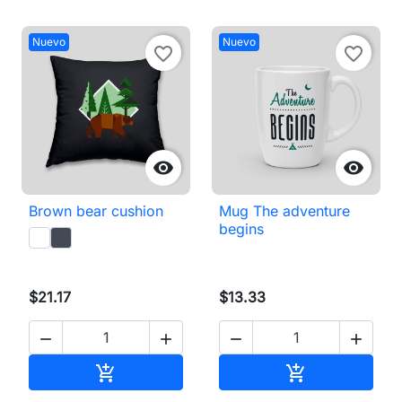
Nuevo
Nuevo
favorite_border
favorite_border


Brown bear cushion
Mug The adventure
begins
$21.17
$13.33




Añadir al carrito
Añadir al carri

