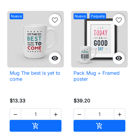
Nuevo
Nuevo
Paquete
favorite_border
favorite_border


Mug The best is yet to
Pack Mug + Framed
come
poster
$13.33
$39.20




Añadir al carrito
Añadir al carri

