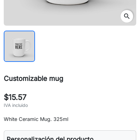
search
Customizable mug
$15.57
IVA incluido
White Ceramic Mug. 325ml
Personalización del producto