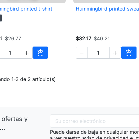
ngbird printed t-shirt
Hummingbird printed swea

Vista rápida

Vista rápida
1
$26.77
$32.17
$40.21





Añadir al carrito
Añad
ndo 1-2 de 2 artículo(s)
 ofertas y
..
Puede darse de baja en cualquier mome
a ver nuestro aviso de privacidad e i