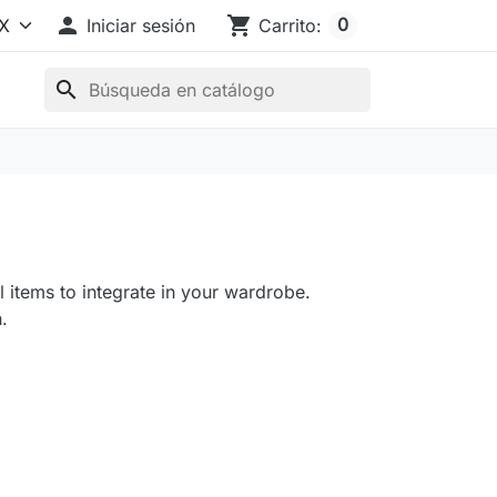

shopping_cart
0
Iniciar sesión
Carrito:
search
l items to integrate in your wardrobe.
.