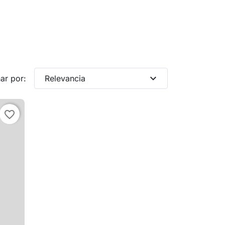
expand_more
ar por:
Relevancia
favorite_border