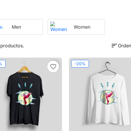
Men
Women
sort
 productos.
Orden
%
-20%
favorite_border