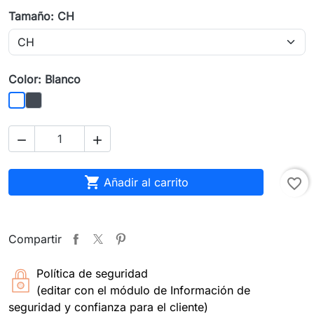
Tamaño: CH
Color: Blanco
Negro
Blanco



Añadir al carrito
favorite_border
Compartir
Política de seguridad
(editar con el módulo de Información de
seguridad y confianza para el cliente)