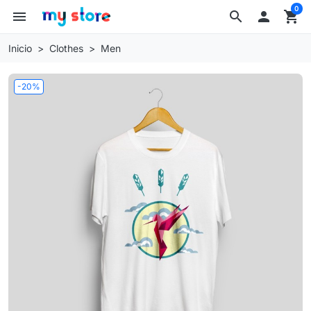
0
menu
search

shopping_cart
Inicio
Clothes
Men
-20%