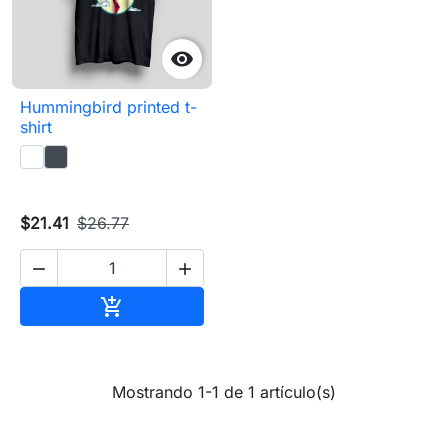

Hummingbird printed t-
shirt
$21.41
$26.77


Añadir al carrito

Mostrando 1-1 de 1 artículo(s)