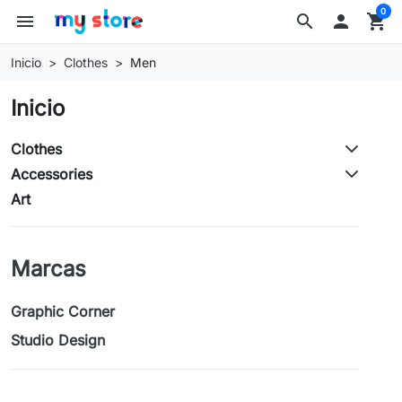
0
menu
search

shopping_cart
Inicio
Clothes
Men
Inicio
Clothes
Accessories
Art
Marcas
Graphic Corner
Studio Design