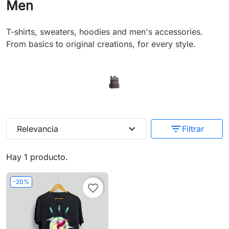
Men
T-shirts, sweaters, hoodies and men's accessories.
From basics to original creations, for every style.
expand_more
filter_list
Relevancia
Filtrar
Hay 1 producto.
-20%
favorite_border