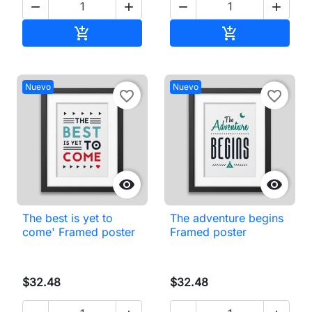




Añadir al carrito
Añadir al carri


Nuevo
Nuevo
favorite_border
favorite_border


The best is yet to
The adventure begins
come' Framed poster
Framed poster
$32.48
$32.48