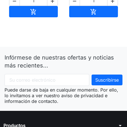




Añadir al carrito
Añadir al carri


Infórmese de nuestras ofertas y noticias
más recientes...
Puede darse de baja en cualquier momento. Por ello,
lo invitamos a ver nuestro aviso de privacidad e
información de contacto.
arrow_drop_down
Productos