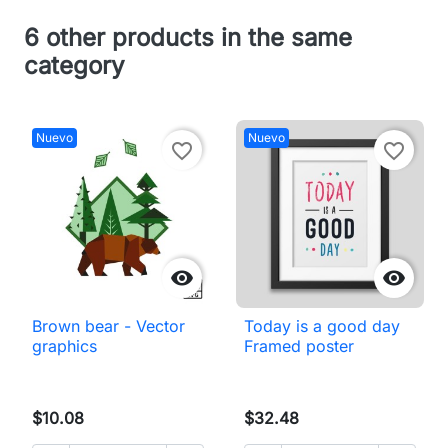
6 other products in the same
category
Nuevo
Nuevo
favorite_border
favorite_border


Brown bear - Vector
Today is a good day
graphics
Framed poster
$10.08
$32.48