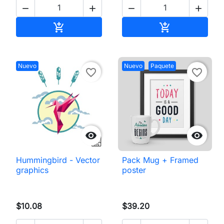




Añadir al carrito
Añadir al carri


Nuevo
Nuevo
Paquete
favorite_border
favorite_border


Hummingbird - Vector
Pack Mug + Framed
graphics
poster
$10.08
$39.20