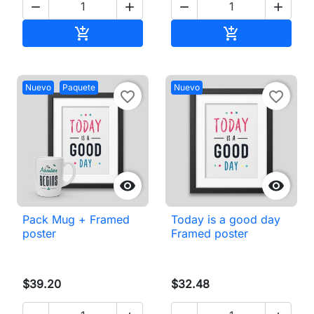




Añadir al carrito
Añadir al carri


Nuevo
Paquete
Nuevo
favorite_border
favorite_border


Pack Mug + Framed
Today is a good day
poster
Framed poster
$39.20
$32.48