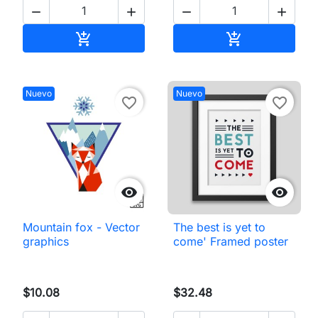




Añadir al carrito
Añadir al carri


Nuevo
Nuevo
favorite_border
favorite_border


Mountain fox - Vector
The best is yet to
graphics
come' Framed poster
$10.08
$32.48