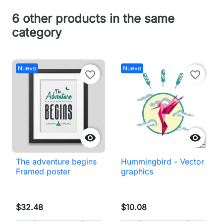
6 other products in the same
category
Nuevo
Nuevo
favorite_border
favorite_border


The adventure begins
Hummingbird - Vector
Framed poster
graphics
$32.48
$10.08