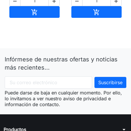




Añadir al carrito
Añadir al carri


Infórmese de nuestras ofertas y noticias
más recientes...
Puede darse de baja en cualquier momento. Por ello,
lo invitamos a ver nuestro aviso de privacidad e
información de contacto.
arrow_drop_down
Productos